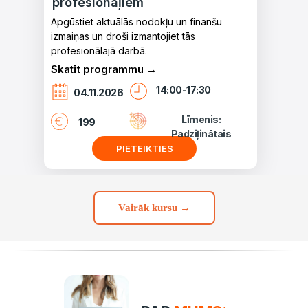
profesionāļiem
Apgūstiet aktuālās nodokļu un finanšu
izmaiņas un droši izmantojiet tās
profesionālajā darbā.
Skatīt programmu →
14:00-17:30
04.11.2026
Līmenis:
199
Padziļinātais
PIETEIKTIES
Vairāk kursu →