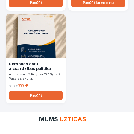
Pasūtīt
Pasūtīt komplektu
Personas datu
aizsardzības politika
Atbilstoši ES Regulai 2016/679.
Vasaras akcija.
79 €
109 €
Pasūtīt
MUMS
UZTICAS