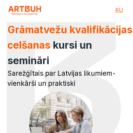
RU
Grāmatvežu kvalifikācijas
celšanas
kursi un
semināri
Sarežģītais par Latvijas likumiem-
vienkārši un praktiski
PIETEI
TUVĀKAJA