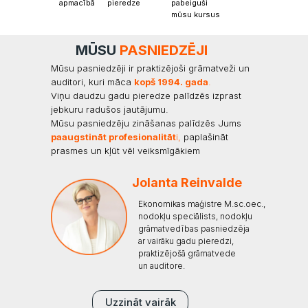
apmacībā
pieredze
pabeiguši
mūsu kursus
MŪSU
PASNIEDZĒJI
Mūsu pasniedzēji ir praktizējoši grāmatveži un
auditori, kuri māca
kopš 1994. gada
.
Viņu daudzu gadu pieredze palīdzēs izprast
jebkuru radušos jautājumu.
Mūsu pasniedzēju zināšanas palīdzēs Jums
paaugstināt profesionalitāt
i,
paplašināt
prasmes un kļūt vēl veiksmīgākiem
Jolanta Reinvalde
Ekonomikas maģistre M.sc.oec.,
nodokļu speciālists, nodokļu
grāmatvedības pasniedzēja
ar vairāku gadu pieredzi,
praktizējošā grāmatvede
un auditore.
Uzzināt vairāk