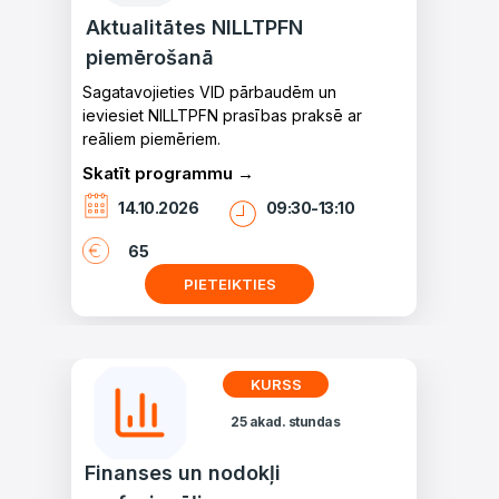
Aktualitātes NILLTPFN
piemērošanā
Sagatavojieties VID pārbaudēm un
ieviesiet NILLTPFN prasības praksē ar
reāliem piemēriem.
Skatīt programmu →
14.10.2026
09:30-13:10
65
PIETEIKTIES
KURSS
25 akad. stundas
Finanses un nodokļi