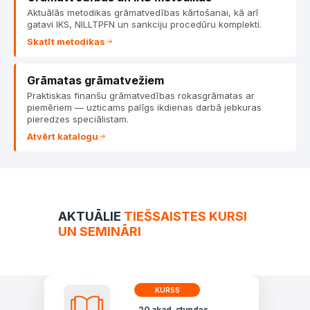
Aktuālās metodikas grāmatvedības kārtošanai, kā arī
gatavi IKS, NILLTPFN un sankciju procedūru komplekti.
Skatīt metodikas
Grāmatas grāmatvežiem
Praktiskas finanšu grāmatvedības rokasgrāmatas ar
piemēriem — uzticams palīgs ikdienas darbā jebkuras
pieredzes speciālistam.
Atvērt katalogu
AKTUĀLIE
TIEŠSAISTES KURSI
UN SEMINĀRI
KURSS
20 akad. stundas