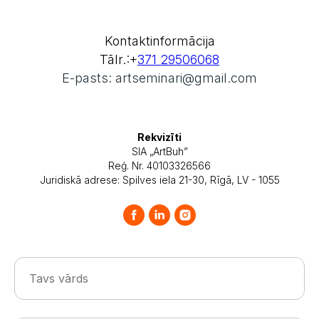
Tālr.:+
371 29506068
E-pasts: artseminari@gmail.com
Rekvizīti
SIA „ArtBuh”
Reģ. Nr. 40103326566
Juridiskā adrese: Spilves iela 21-30, Rīgā, LV - 1055