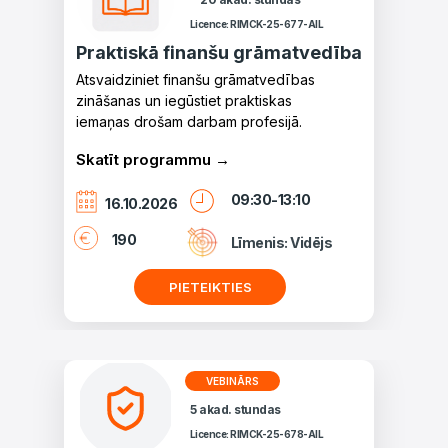
Licence: RIMCK-25-677-AIL
Praktiskā finanšu grāmatvedība
Atsvaidziniet finanšu grāmatvedības
zināšanas un iegūstiet praktiskas
iemaņas drošam darbam profesijā.
Skatīt programmu →
09:30-13:10
16.10.2026
190
Līmenis: Vidējs
PIETEIKTIES
VEBINĀRS
5 akad. stundas
Licence: RIMCK-25-678-AIL