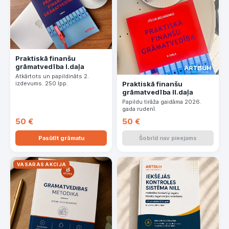
Praktiskā finanšu
grāmatvedība I.daļa
Atkārtots un papildināts 2.
Praktiskā finanšu
izdevums. 250 lpp.
grāmatvedība II.daļa
Papildu tirāža gaidāma 2026.
gada rudenī.
50 €
50 €
Pasūtīt grāmatu
Šobrīd nav pieejams
VASARAS AKCIJA