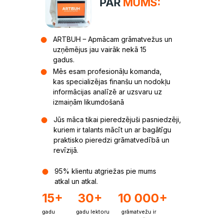
PAR
MUMS:
ARTBUH – Apmācam grāmatvežus un
uzņēmējus jau vairāk nekā 15
gadus.
Mēs esam profesionāļu komanda,
kas specializējas finanšu un nodokļu
informācijas analīzē ar uzsvaru uz
izmaiņām likumdošanā
Jūs māca tikai pieredzējuši pasniedzēji,
kuriem ir talants mācīt un ar bagātīgu
praktisko pieredzi grāmatvedībā un
revīzijā.
95% klientu atgriežas pie mums
atkal un atkal.
15+
30+
10 000+
gadu
gadu lektoru
grāmatvežu ir