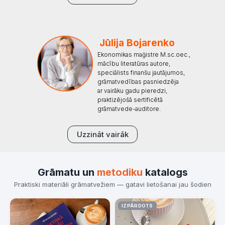
Jūlija Bojarenko
Ekonomikas maģistre M.sc.oec.,
mācību literatūras autore,
speciālists finanšu jautājumos,
grāmatvedības pasniedzēja
ar vairāku gadu pieredzi,
praktizējošā sertificētā
grāmatvede-auditore.
Uzzināt vairāk
Grāmatu un
metodiku
katalogs
Praktiski materiāli grāmatvežiem — gatavi lietošanai jau šodien
IZPĀRDOTS