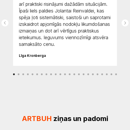
mteriāli un pats galvenais sirsnīgi un
atsaucīgi cilvēki. Paldies Jums.
Ilga Ozola
Galvenā grāmatvede, Ārpakalpojumu sniedzēja dažos
Liepājas uzņēmumos
ARTBUH
ziņas un padomi
All
Ziņu
Par mums raksta
Raksts