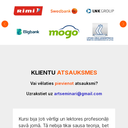
KLIENTU
ATSAUKSMES
Vai vēlaties
pievienot
atsauksmi?
Uzrakstiet uz
artseminari@gmail.com
Ļoti labas, pazīstu pasniedzējas vairākus
gadus, uzticos viņām, labi izstrādāti izdales