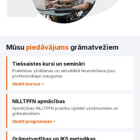
GRĀMA
METODIKU
Mūsu
piedāvājums
grāmatvežiem
Tiešsaistes kursi un semināri
Praktiskas zināšanas un aktuālākā likumdošana jūsu
profesionālajai izaugsmei.
Skatīt kursus
NILLTPFN apmācības
Apmācības NILLTPFN prasību izpildei uzņēmumiem un
grāmatvežiem.
Skatīt programmas
Grāmatvedības un IKS metodikas