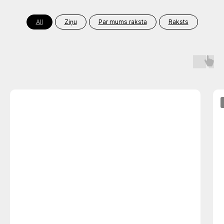
Māksla palikt sev uzticīgai.Kā
grāmatvedei iziet cauri NILLTPFN
labirintam un nepazaudēt sevi