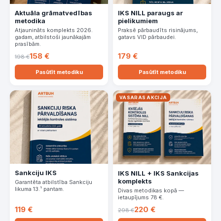
IKS NILL paraugs ar
Aktuāla grāmatvedības
pielikumiem
metodika
Praksē pārbaudīts risinājums,
Atjaunināts komplekts 2026.
gatavs VID pārbaudei.
gadam, atbilstoši jaunākajām
prasībām.
158 €
179 €
198 €
Pasūtīt metodiku
Pasūtīt metodiku
VASARAS AKCIJA
Sankciju IKS
IKS NILL + IKS Sankcijas
komplekts
Garantēta atbilstība Sankciju
likuma 13.¹ pantam.
Divas metodikas kopā —
ietaupījums 78 €.
119 €
220 €
298 €